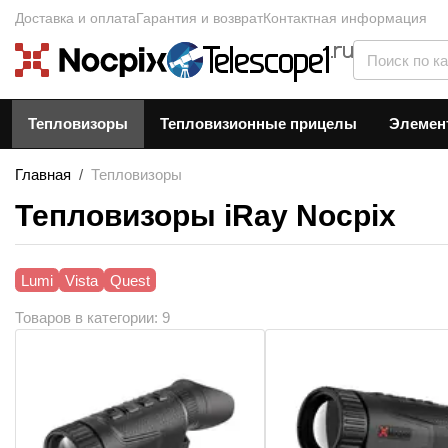
Доставка и оплата
Гарантия и возврат
Контактная информация
Тепловизоры
Тепловизионные прицелы
Элемен
Главная
/
Тепловизоры
Тепловизоры iRay Nocpix
Lumi
Vista
Quest
Товаров
в категории
:
9