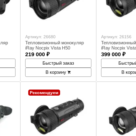
Артикул:
26680
Артикул:
26156
уляр
Тепловизионный монокуляр
Тепловизионный
iRay Nocpix Vista H50
iRay Nocpix Vist
219 000
₽
399 000
₽
Быстрый заказ
Быстрый
В корзину
В корз
Рекомендуем