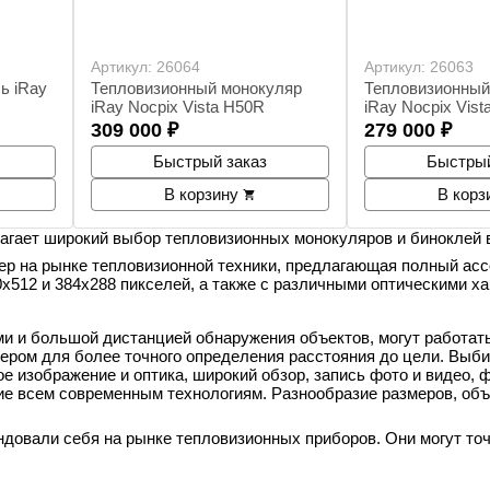
Артикул:
26064
Артикул:
26063
ь iRay
Тепловизионный монокуляр
Тепловизионный
iRay Nocpix Vista H50R
iRay Nocpix Vis
309 000
₽
279 000
₽
Быстрый заказ
Быстрый
В корзину
В корз
агает широкий выбор тепловизионных монокуляров и биноклей 
 лидер на рынке тепловизионной техники, предлагающая полный ас
512 и 384x288 пикселей, а также с различными оптическими ха
 и большой дистанцией обнаружения объектов, могут работать
ом для более точного определения расстояния до цели. Выбир
е изображение и оптика, широкий обзор, запись фото и видео, 
ие всем современным технологиям. Разнообразие размеров, об
ндовали себя на рынке тепловизионных приборов. Они могут точ