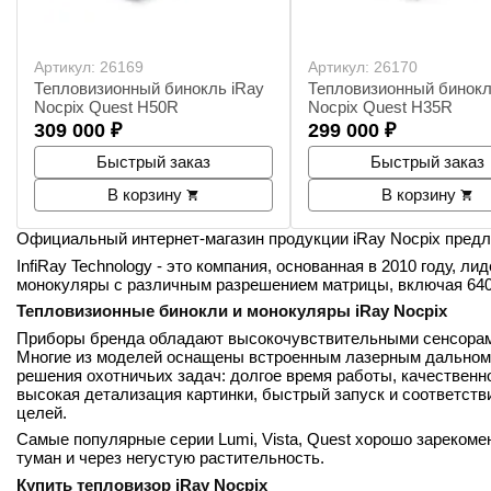
Артикул:
26169
Артикул:
26170
Тепловизионный бинокль iRay
Тепловизионный бинокл
Nocpix Quest H50R
Nocpix Quest H35R
309 000
₽
299 000
₽
Быстрый заказ
Быстрый заказ
В корзину
В корзину
Официальный интернет-магазин продукции iRay Nocpix предл
InfiRay Technology - это компания, основанная в 2010 году,
монокуляры с различным разрешением матрицы, включая 640x
Тепловизионные бинокли и монокуляры iRay Nocpix
Приборы бренда обладают высокочувствительными сенсорами
Многие из моделей оснащены встроенным лазерным дальномер
решения охотничьих задач: долгое время работы, качественно
высокая детализация картинки, быстрый запуск и соответств
целей.
Самые популярные серии Lumi, Vista, Quest хорошо зарекоме
туман и через негустую растительность.
Купить тепловизор iRay Nocpix