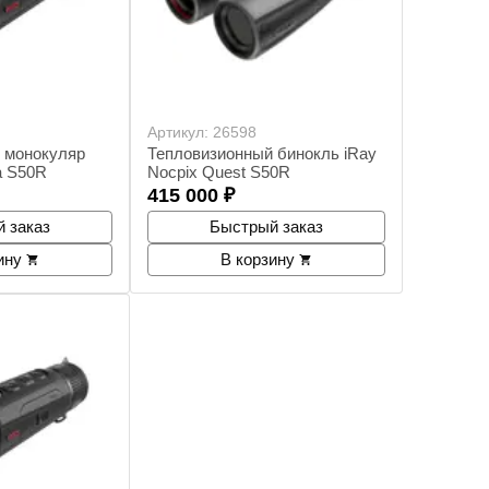
Артикул:
26598
 монокуляр
Тепловизионный бинокль iRay
a S50R
Nocpix Quest S50R
415 000
₽
 заказ
Быстрый заказ
ину
В корзину